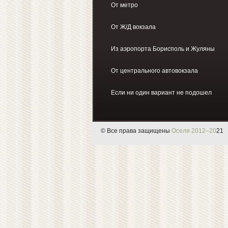
От метро
О
т Ж/Д вокзала
И
з аэропорта Борисполь
и Жуляны
От центрального автовокзала
Если ни один вариант не подошел
© Все права защищены
Оселя 2012–20
21