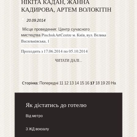
НІКІТА КАДАН, ЖАННА
КАДИРОВА, АРТЕМ ВОЛОКІТІН
20.09.2014
Місце проведення: Центр сучасного
PinchukArtCentre м. Київ, вул. Велика
мистецтва
Васильківська, 1
Проходить з 17.06.2014 по 05.10.2014
ЧИТАТИ ДАЛІ...
Попередні
11
12
13
14
15
16
18
19
20
Наступні
Сторінка:
17
Як дістатись до готелю
Від метро
З ЖД вокзалу